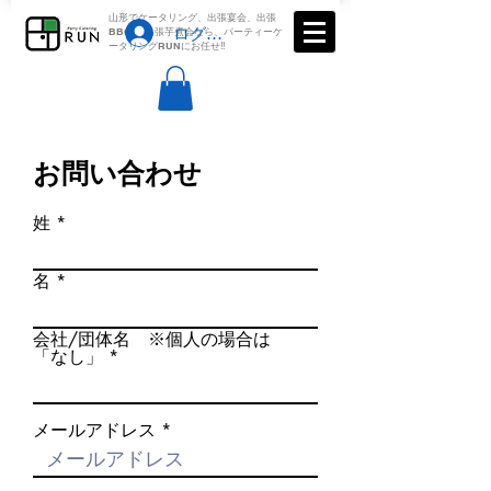
​山形でケータリング、出張宴会、出張
ログイン
BBQ 、出張芋煮会なら、パーティーケ
ータリングRUNにお任せ‼
お問い合わせ
姓
名
会社/団体名 ※個人の場合は
「なし」
メールアドレス