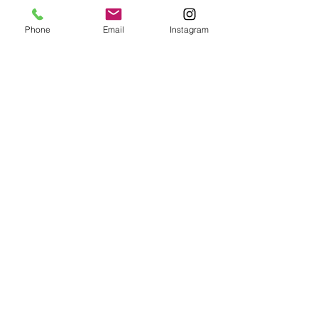
Phone
Email
Instagram
​Party Catering RUN
（パーティーケータリングラン）
〒990-2461 山形県山形市南館2-7-12
電話：0120-305-629（デリバリーキッチン内）
FAX：023-645-7456
©2023 著作権表示の例 -
Wix.com
で作成